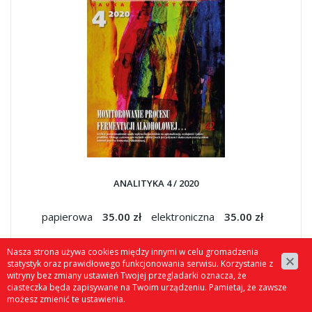
ANALITYKA 4 / 2020
papierowa
35.00 zł
elektroniczna
35.00 zł
Nasza strona używa cookies między innymi w celu gromadzenia
statystyk oraz prawidłowego funkcjonowania serwisu. Korzystanie z
witryny bez zmiany ustawień Twojej przegladarki oznacza, że
ciasteczka będa zapisywane na Twoim urządzeniu. Pamietaj, że zawsze
możesz zmienić te ustawienia.