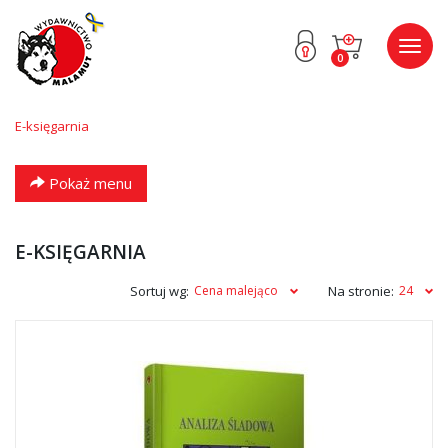
Przejdź
Przejdź
Poka
0
do menu
do
menu
głównego
menu
w
stopce
E-księgarnia
Pokaż menu
E-KSIĘGARNIA
Sortuj wg:
Cena malejąco
Na stronie:
24