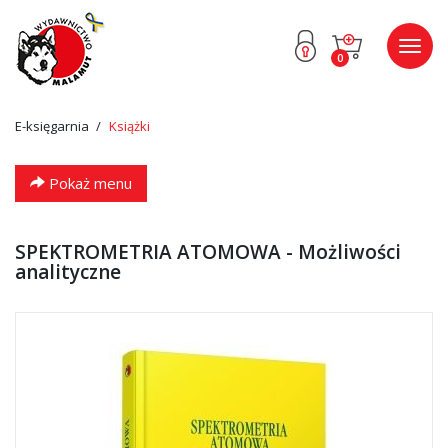
Przejdź
Przejdź
Poka
0
do menu
do
menu
głównego
menu
w
stopce
E-księgarnia
Książki
Pokaż menu
SPEKTROMETRIA ATOMOWA - Możliwości
analityczne