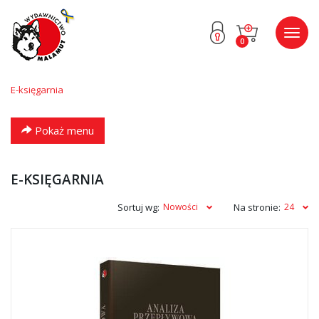
Przejdź
Przejdź
Poka
0
do menu
do
menu
głównego
menu
w
stopce
E-księgarnia
Pokaż menu
E-KSIĘGARNIA
Sortuj wg:
Nowości
Na stronie:
24