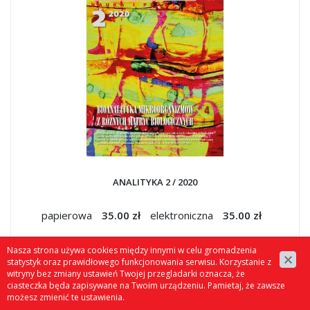
ANALITYKA 2 / 2020
papierowa
35.00 zł
elektroniczna
35.00 zł
Nasza strona używa cookies między innymi w celu gromadzenia
statystyk oraz prawidłowego funkcjonowania serwisu. Korzystanie z
witryny bez zmiany ustawień Twojej przegladarki oznacza, że
ciasteczka będa zapisywane na Twoim urządzeniu. Pamietaj, że zawsze
możesz zmienić te ustawienia.