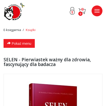
Przejdź
Przejdź
Poka
0
do menu
do
menu
głównego
menu
w
stopce
E-księgarnia
Książki
Pokaż menu
SELEN - Pierwiastek ważny dla zdrowia,
fascynujący dla badacza