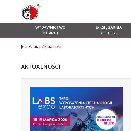
Przejdź
Przejdź
do menu
do
głównego
menu
WYDAWNICTWO
E-KSIĘGARNIA
w
MALAMUT
KUP TERAZ
stopce
Jesteś tutaj:
Aktualności
AKTUALNOŚCI