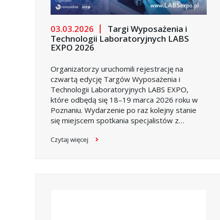
03.03.2026
Targi Wyposażenia i
Technologii Laboratoryjnych LABS
EXPO 2026
Organizatorzy uruchomili rejestrację na
czwartą edycję Targów Wyposażenia i
Technologii Laboratoryjnych LABS EXPO,
które odbędą się 18–19 marca 2026 roku w
Poznaniu. Wydarzenie po raz kolejny stanie
się miejscem spotkania specjalistów z
laboratoriów badawczych, przemysłowych,
Czytaj więcej
diagnostycznych i naukowych, koncentrując się
na realnych wyzwaniach i potrzebach branży.
LABS EXPO to nie tylko ekspozycja sprzętu i
technologii, ale przede wszystkim platforma
wymiany wiedzy i doświadczeń, łącząca
środowiska naukowe, przemysłowe i
technologiczne. Z każdą kolejną edycją rośnie
znaczenie programu merytorycznego, który