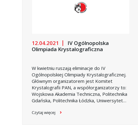
odpowiada na aktualne wymagania rynku,
norm i akredytacji.
12.04.2021
IV Ogólnopolska
Olimpiada Krystalograficzna
W kwietniu ruszają eliminacje do IV
Ogólnopolskiej Olimpiady Krystalograficznej.
Głównym organizatorem jest Komitet
Krystalografii PAN, a współorganizatorzy to:
Wojskowa Akademia Techniczna, Politechnika
Gdańska, Politechnika Łódzka, Uniwersytet
Jagielloński, Uniwersytet warszawski,
Czytaj więcej
Uniwersytet Wrocławski, Instytut Niskich
Temperatur i Badań Strukturalnych PAN.