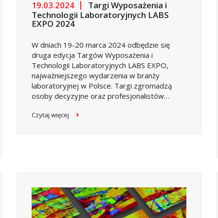
19.03.2024
Targi Wyposażenia i
Technologii Laboratoryjnych LABS
EXPO 2024
W dniach 19-20 marca 2024 odbędzie się
druga edycja Targów Wyposażenia i
Technologii Laboratoryjnych LABS EXPO,
najważniejszego wydarzenia w branży
laboratoryjnej w Polsce. Targi zgromadzą
osoby decyzyjne oraz profesjonalistów
pracujących w różnego rodzaju laboratoriach,
Czytaj więcej
działach kontroli jakości, działach R&D,
uczelniach wyższych i placówkach naukowo-
badawczych.