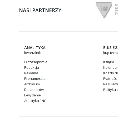
NASI PARTNERZY
ANALITYKA
E-KSIĘ
kwartalnik
kup tera
O czasopiśmie
Książki
Redakcja
Kalenda
Reklama
Koszty d
Prenumerata
Płatności
Archiwum
Regulam
Dla autorów
Polityka 
E-wydanie
Analityka ENG