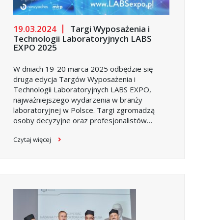
19.03.2024
Targi Wyposażenia i
Technologii Laboratoryjnych LABS
EXPO 2025
W dniach 19-20 marca 2025 odbędzie się
druga edycja Targów Wyposażenia i
Technologii Laboratoryjnych LABS EXPO,
najważniejszego wydarzenia w branży
laboratoryjnej w Polsce. Targi zgromadzą
osoby decyzyjne oraz profesjonalistów
pracujących w różnego rodzaju laboratoriach,
Czytaj więcej
działach kontroli jakości, działach R&D,
uczelniach wyższych i placówkach naukowo-
badawczych.