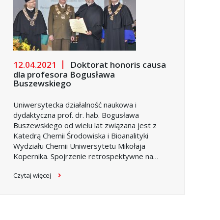
12.04.2021
Doktorat honoris causa
dla profesora Bogusława
Buszewskiego
Uniwersytecka działalność naukowa i
dydaktyczna prof. dr. hab. Bogusława
Buszewskiego od wielu lat związana jest z
Katedrą Chemii Środowiska i Bioanalityki
Wydziału Chemii Uniwersytetu Mikołaja
Kopernika. Spojrzenie retrospektywne na
kamienie milowe długiej naukowej drogi
Czytaj więcej
Profesora pozwala przedstawić jedynie szkic
sylwetki człowieka o wyjątkowej osobowości.