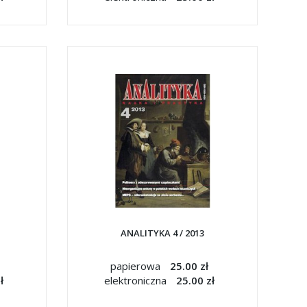
ANALITYKA 4 / 2013
papierowa
25.00 zł
ł
elektroniczna
25.00 zł