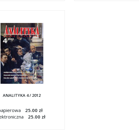
ANALITYKA 4 / 2012
papierowa
25.00 zł
ektroniczna
25.00 zł