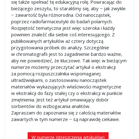
się także spełniać tę edukacyjną rolę. Powracając do
bieżącego zeszytu, to staraliśmy się, aby − jak zwykle
− zawartość była różnorodna. Od nanocząstek,
poprzez radiofarmaceutyki do badań polarnych.
Rozpiętość tematyczna jest więc szeroka i każdy
powinien znaleźć dla siebie coś interesującego. Z
publikowanych artykułów aż cztery dotyczą
przygotowania próbek do analizy. Szczególnie
w chromatografii jest to zagadnienie bardzo ważne,
aby nie powiedzieć, że kluczowe. Tak więc w bieżącym
numerze możemy przeczytać artykuł o ekstrakcji
za pomocą rozpuszczalnika wspomaganej
ultradźwiękami, o zastosowaniu nanocząstek
materiałów wykazujących właściwości magnetyczne
w ekstrakcji do fazy stałej czy o ekstrakcji w punkcie
zmętnienia. Jest też artykuł omawiający dobór
sorbentów do wzbogacania analitów.
Zapraszam do zapoznania się z całością materiałów
zawartych w tym numerze − są naprawdę ciekawe.
W numerze (streszczenia artykułów)