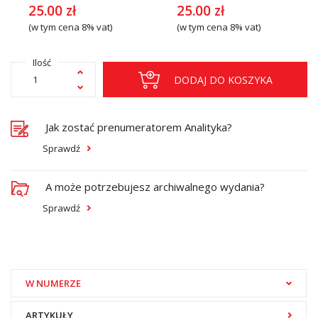
25.00
zł
25.00
zł
(w tym cena 8% vat)
(w tym cena 8% vat)
Ilość
DODAJ DO KOSZYKA
Jak zostać prenumeratorem Analityka?
Sprawdź
A może potrzebujesz archiwalnego wydania?
Sprawdź
W NUMERZE
ARTYKUŁY