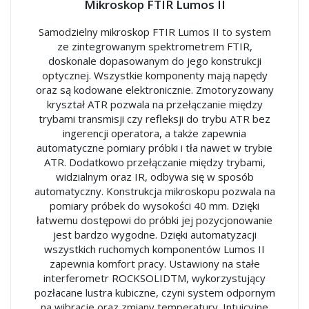
Mikroskop FTIR Lumos II
Samodzielny mikroskop FTIR Lumos II to system
ze zintegrowanym spektrometrem FTIR,
doskonale dopasowanym do jego konstrukcji
optycznej. Wszystkie komponenty mają napędy
oraz są kodowane elektronicznie. Zmotoryzowany
kryształ ATR pozwala na przełączanie między
trybami transmisji czy refleksji do trybu ATR bez
ingerencji operatora, a także zapewnia
automatyczne pomiary próbki i tła nawet w trybie
ATR. Dodatkowo przełączanie między trybami,
widzialnym oraz IR, odbywa się w sposób
automatyczny. Konstrukcja mikroskopu pozwala na
pomiary próbek do wysokości 40 mm. Dzięki
łatwemu dostępowi do próbki jej pozycjonowanie
jest bardzo wygodne. Dzięki automatyzacji
wszystkich ruchomych komponentów Lumos II
zapewnia komfort pracy. Ustawiony na stałe
interferometr ROCKSOLIDTM, wykorzystujący
pozłacane lustra kubiczne, czyni system odpornym
na wibracje oraz zmiany temperatury. Intuicyjne