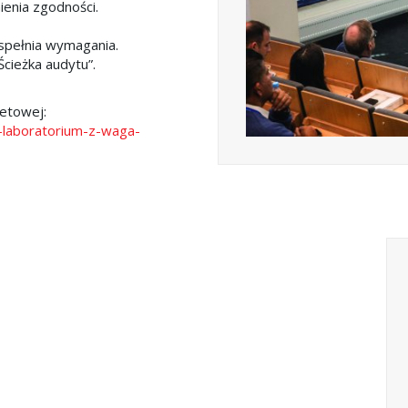
ienia zgodności.
spełnia wymagania.
Ścieżka audytu”.
netowej:
-laboratorium-z-waga-