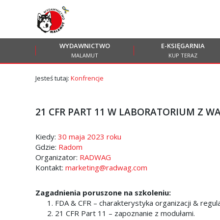
Przejdź
Przejdź
do menu
do
głównego
menu
WYDAWNICTWO
E-KSIĘGARNIA
w
MALAMUT
KUP TERAZ
stopce
Jesteś tutaj:
Konfrencje
21 CFR PART 11 W LABORATORIUM Z 
Kiedy:
30 maja 2023 roku
Gdzie:
Radom
Organizator:
RADWAG
Kontakt:
marketing@radwag.com
Zagadnienia poruszone na szkoleniu:
FDA & CFR – charakterystyka organizacji & regula
21 CFR Part 11 – zapoznanie z modułami.