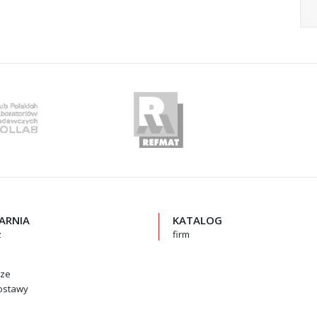
GARNIA
KATALOG
z
firm
rze
ostawy