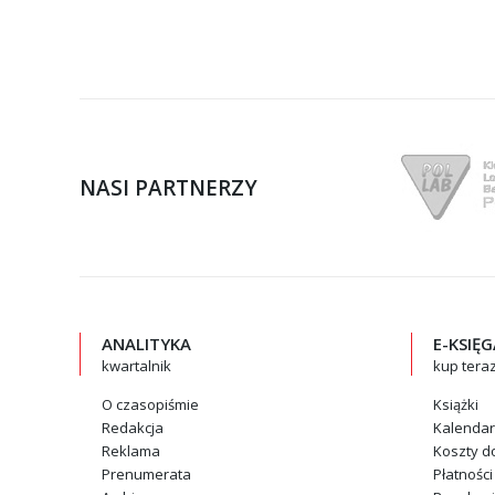
NASI PARTNERZY
ANALITYKA
E-KSIĘ
kwartalnik
kup tera
O czasopiśmie
Książki
Redakcja
Kalenda
Reklama
Koszty d
Prenumerata
Płatności