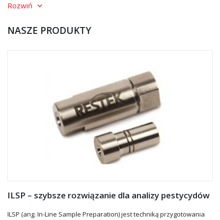
Rozwiń
RESTEK
NASZE PRODUKTY
Kolumny kapilarne do GC
Kolumny HPLC
Akcesoria i części zużywalne do chromatografów AGILENT,
SCHIMADZU, THERMO SCIENTIFIC
LABTECH TECH
ILSP – szybsze rozwiązanie dla analizy pestycydów
ILSP (ang. In-Line Sample Preparation) jest techniką przygotowania