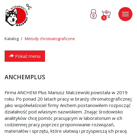
Przejdź
Przejdź
Poka
0
do menu
do
menu
głównego
menu
w
stopce
Katalog
Metody chromatograficzne
Pokaż menu
ANCHEMPLUS
Firma ANCHEM Plus Mariusz Malczewski powstała w 2019
roku. Po ponad 20 latach pracy w branży chromatograficznej
jako współwłaściciel firmy Anchem postanowiłem rozpocząć
działalność pod własnym nazwiskiem. Znając środowisko
analityków chcę pomóc pracującym w laboratorium w ich
codziennej pracy poprzez proponowanie rozwiązań,
materiałów i sprzętu, które ułatwią i przyspieszą ich pracę.