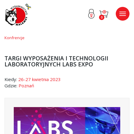
Przejdź
Przejdź
Poka
0
do menu
do
menu
głównego
menu
w
stopce
Konfrencje
TARGI WYPOSAŻENIA I TECHNOLOGII
LABORATORYJNYCH LABS EXPO
Kiedy:
26-27 kwietnia 2023
Gdzie:
Poznań