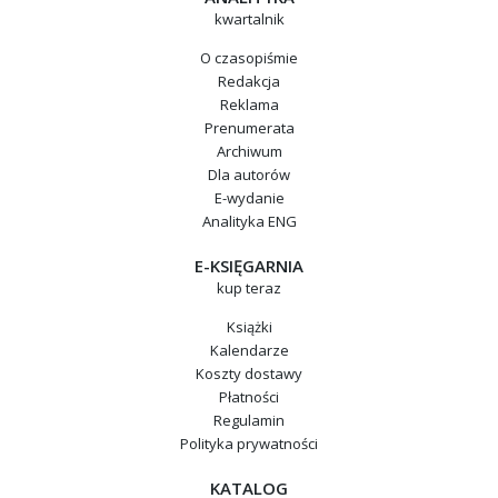
www.lgcstandards.com
kwartalnik
Polecamy także stronę poświęconą metrologii w chemii
O czasopiśmie
i biologii
www.nmschembio.org.uk
, zawierającą szereg
Redakcja
cennych informacji z tych dziedzin.
Reklama
Prenumerata
Archiwum
Dla autorów
E-wydanie
Analityka ENG
E-KSIĘGARNIA
kup teraz
Książki
Kalendarze
Koszty dostawy
Płatności
Regulamin
Polityka prywatności
KATALOG