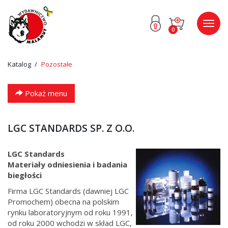
Przejdź
Przejdź
Poka
0
do menu
do
menu
głównego
menu
w
stopce
Katalog
Pozostałe
Pokaż menu
LGC STANDARDS SP. Z O.O.
LGC Standards
Materiały odniesienia i badania
biegłości
Firma LGC Standards (dawniej LGC
Promochem) obecna na polskim
rynku laboratoryjnym od roku 1991,
od roku 2000 wchodzi w skład LGC,