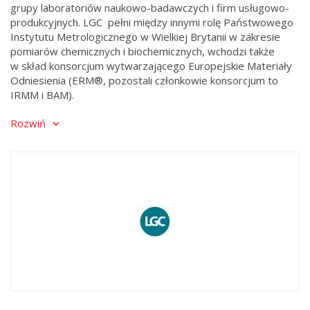
grupy laboratoriów naukowo-badawczych i firm usługowo-
produkcyjnych. LGC pełni między innymi rolę Państwowego
Instytutu Metrologicznego w Wielkiej Brytanii w zakresie
pomiarów chemicznych i biochemicznych, wchodzi także
w skład konsorcjum wytwarzającego Europejskie Materiały
Odniesienia (ERM®, pozostali członkowie konsorcjum to
IRMM i BAM).
Rozwiń
Dzięki ścisłemu powiązaniu z jednym z najważniejszych
europejskich ośrodków aktywnych w dziedzinie metrologii
chemicznej LGC Standards jest nie tylko największym
europejskim dostawcą materiałów odniesienia,
certyfikowanych materiałów odniesienia i programów
badania biegłości laboratoriów, ale także organizatorem
seminariów i spotkań poświęconych tej tematyce. Szeroka
sieć naszych biur, znajdujących się w wielu krajach
europejskich, USA, Indiach i Chinach umożliwia nam również
aktywną promocję polskich materiałów odniesienia na
rynkach międzynarodowych.
Polskie biuro LGC Standards obejmuje swoim działaniem
poza Polską: Bułgarię, Czechy, Litwę, Łotwę, Słowację,