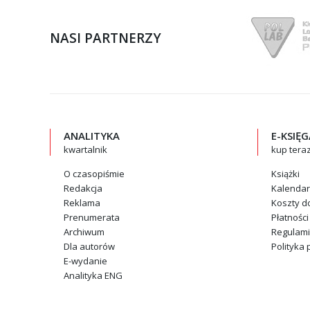
NASI PARTNERZY
ANALITYKA
E-KSIĘ
kwartalnik
kup tera
O czasopiśmie
Książki
Redakcja
Kalenda
Reklama
Koszty d
Prenumerata
Płatności
Archiwum
Regulam
Dla autorów
Polityka 
E-wydanie
Analityka ENG