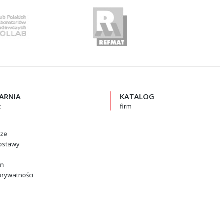
GARNIA
KATALOG
z
firm
rze
ostawy
in
prywatności