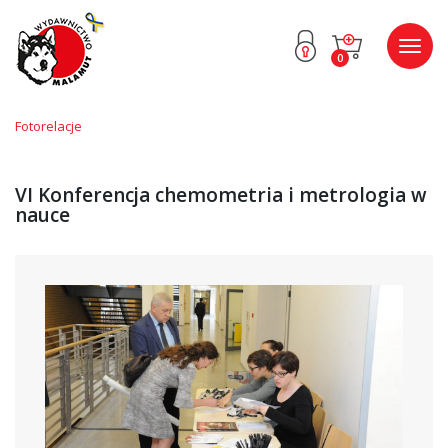
Przejdź
Przejdź
Poka
0
do menu
do
menu
głównego
menu
w
stopce
Fotorelacje
VI Konferencja chemometria i metrologia w
nauce