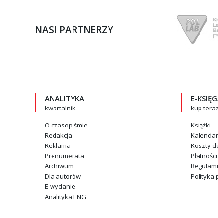
NASI PARTNERZY
ANALITYKA
E-KSIĘ
kwartalnik
kup tera
O czasopiśmie
Książki
Redakcja
Kalenda
Reklama
Koszty d
Prenumerata
Płatności
Archiwum
Regulam
Dla autorów
Polityka 
E-wydanie
Analityka ENG