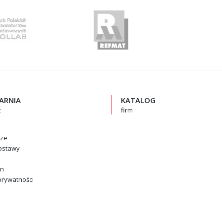
GARNIA
KATALOG
z
firm
rze
ostawy
in
prywatności