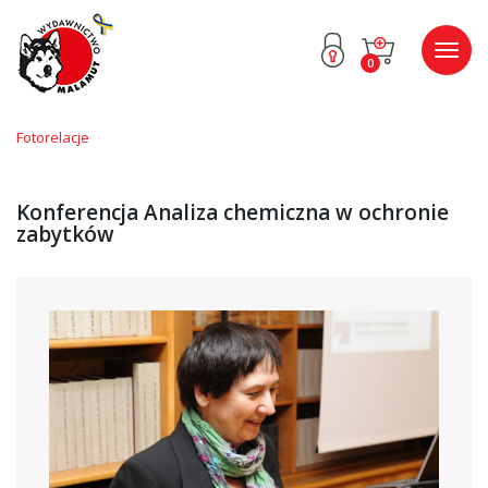
Przejdź
Przejdź
Poka
0
do menu
do
menu
głównego
menu
w
stopce
Fotorelacje
Konferencja Analiza chemiczna w ochronie
zabytków