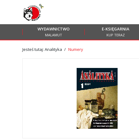
Przejdź
Przejdź
do menu
do
głównego
menu
WYDAWNICTWO
E-KSIĘGARNIA
w
MALAMUT
KUP TERAZ
stopce
Jesteś tutaj:
Analityka
Numery