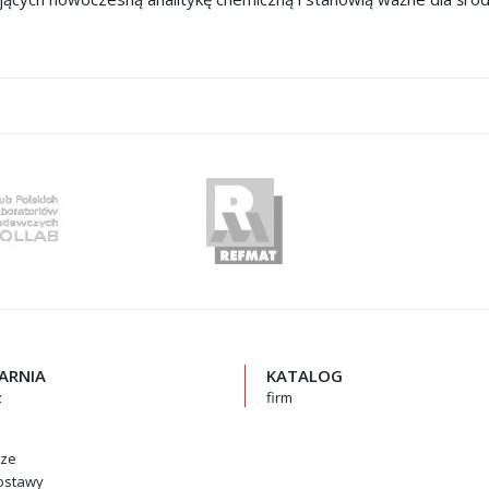
GARNIA
KATALOG
z
firm
rze
ostawy