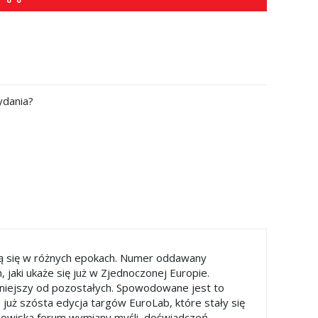
?
ydania?
każą się w różnych epokach. Numer oddawany
 jaki ukaże się już w Zjednoczonej Europie.
rniejszy od pozostałych. Spowodowane jest to
już szósta edycja targów EuroLab, które stały się
dowiska forum wymiany myśli, doświadczeń