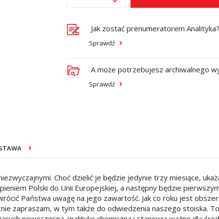
Jak zostać prenumeratorem Analityka
Sprawdź
A może potrzebujesz archiwalnego w
Sprawdź
OSTAWA
niezwyczajnymi. Choć dzielić je będzie jedynie trzy miesiące, u
eniem Polski do Unii Europejskiej, a następny będzie pierwszym,
wrócić Państwa uwagę na jego zawartość. Jak co roku jest obsze
cznie zapraszam, w tym także do odwiedzenia naszego stoiska. To 
cych nowoczesną analitykę chemiczną i stanowią ważne dla śro