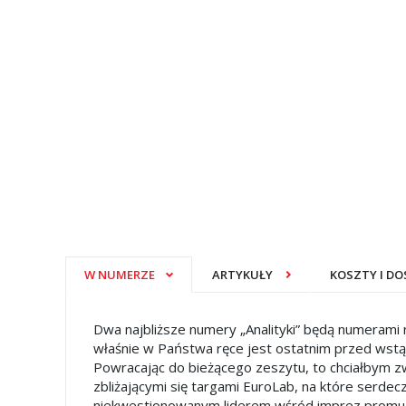
W NUMERZE
ARTYKUŁY
KOSZTY I D
Dwa najbliższe numery „Analityki” będą numerami 
właśnie w Państwa ręce jest ostatnim przed wstąpi
Powracając do bieżącego zeszytu, to chciałbym z
zbliżającymi się targami EuroLab, na które serde
niekwestionowanym liderem wśród imprez promują