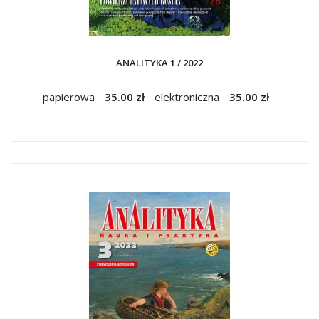
ANALITYKA 1 / 2022
papierowa
35.00 zł
elektroniczna
35.00 zł