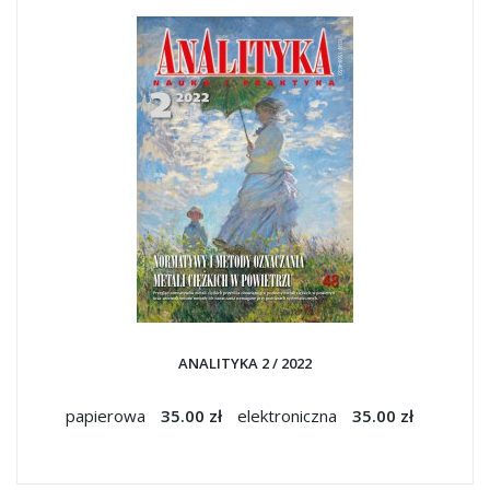
ANALITYKA 2 / 2022
papierowa
35.00 zł
elektroniczna
35.00 zł