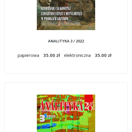
ANALITYKA 3 / 2022
papierowa
35.00 zł
elektroniczna
35.00 zł