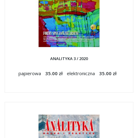
ANALITYKA 3 / 2020
papierowa
35.00 zł
elektroniczna
35.00 zł