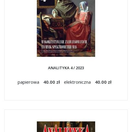
ANALITYKA 4 / 2023
papierowa
40.00 zł
elektroniczna
40.00 zł