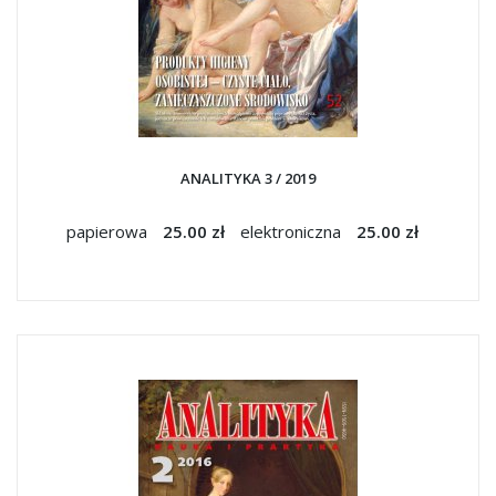
ANALITYKA 3 / 2019
papierowa
25.00 zł
elektroniczna
25.00 zł