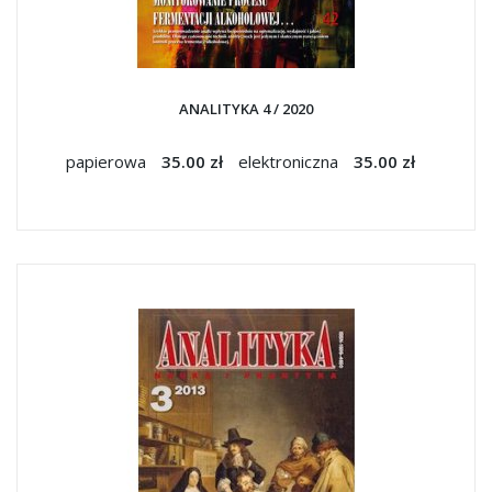
ANALITYKA 4 / 2020
papierowa
35.00 zł
elektroniczna
35.00 zł