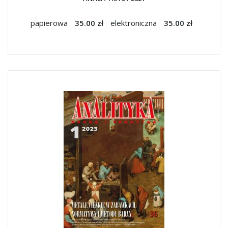
papierowa
35.00 zł
elektroniczna
35.00 zł