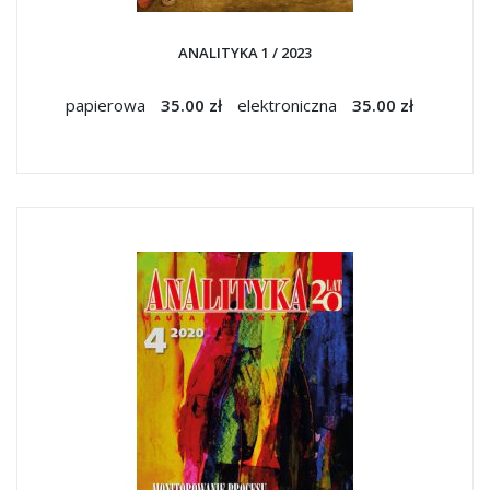
ANALITYKA 1 / 2023
papierowa
35.00 zł
elektroniczna
35.00 zł