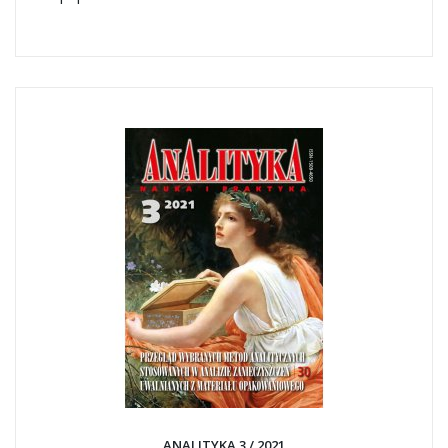
ANALITYKA 3 / 2021