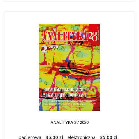
ANALITYKA 2 / 2020
papierowa
35.00 zł
elektroniczna
35.00 zł