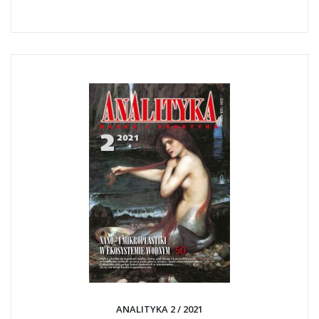
ANALITYKA 2 / 2021